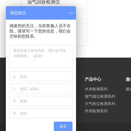
油气回收检测仪
请您留言
降水降尘采样器
感谢您的关注，当前客服人员不在
防护服微生物穿透测
线，请填写一下您的信息，我们会
尽快和您联系。
试仪
新闻资讯
关于我们
产品中心
服
公司新闻
公司简介
水质检测系列
服
行业动态
我们的优势
烟气烟尘检测系列
企业文化
大气粉尘检测系列
环境检测系列
提交