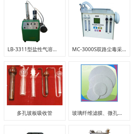
LB-3311型盐性气溶胶发生器
MC-3000S双路尘毒采样器
多孔玻板吸收管
玻璃纤维滤膜、微孔滤膜